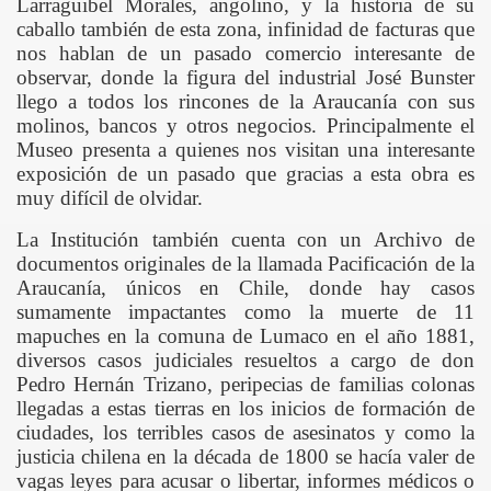
Larraguibel Morales, angolino, y la historia de su
caballo también de esta zona, infinidad de facturas que
nos hablan de un pasado comercio interesante de
observar, donde la figura del industrial José Bunster
llego a todos los rincones de la Araucanía con sus
SMO
molinos, bancos y otros negocios. Principalmente el
Museo presenta a quienes nos visitan una interesante
exposición de un pasado que gracias a esta obra es
muy difícil de olvidar.
La Institución también cuenta con un Archivo de
documentos originales de la llamada Pacificación de la
Araucanía, únicos en Chile, donde hay casos
sumamente impactantes como la muerte de 11
mapuches en la comuna de Lumaco en el año 1881,
diversos casos judiciales resueltos a cargo de don
Pedro Hernán Trizano, peripecias de familias colonas
llegadas a estas tierras en los inicios de formación de
ciudades, los terribles casos de asesinatos y como la
OS A LA CIUDAD DE ANGOL
justicia chilena en la década de 1800 se hacía valer de
vagas leyes para acusar o libertar, informes médicos o
DA SUSTENTABLE