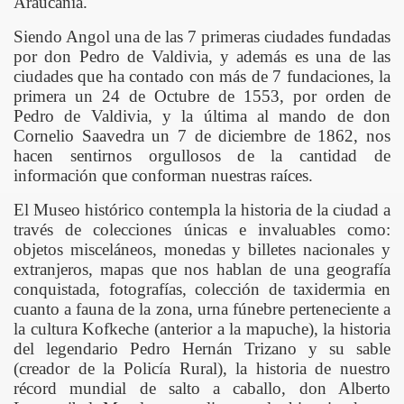
Araucanía.
Siendo Angol una de las 7 primeras ciudades fundadas
por don Pedro de Valdivia, y además es una de las
ciudades que ha contado con más de 7 fundaciones, la
primera un 24 de Octubre de 1553, por orden de
Pedro de Valdivia, y la última al mando de don
Cornelio Saavedra un 7 de diciembre de 1862, nos
 Jose Bunster
hacen sentirnos orgullosos de la cantidad de
información que conforman nuestras raíces.
as y Espejo de Agua
El Museo histórico contempla la historia de la ciudad a
través de colecciones únicas e invaluables como:
dada N° 3 Húsares de Angol
objetos misceláneos, monedas y billetes nacionales y
rales
extranjeros, mapas que nos hablan de una geografía
conquistada, fotografías, colección de taxidermia en
cuanto a fauna de la zona, urna fúnebre perteneciente a
la cultura Kofkeche (anterior a la mapuche), la historia
NGOL - DEUCO PATRIMONIO ARQUITECTÓNICO COMUNAL
del legendario Pedro Hernán Trizano y su sable
(creador de la Policía Rural), la historia de nuestro
récord mundial de salto a caballo, don Alberto