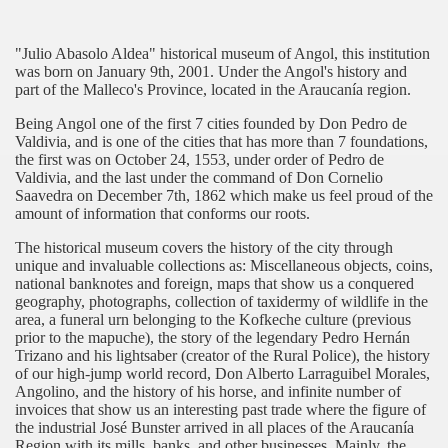
"Julio Abasolo Aldea" historical museum of Angol, this institution
was born on January 9th, 2001. Under the Angol's history and
part of the Malleco's Province, located in the Araucanía region.
Being Angol one of the first 7 cities founded by Don Pedro de
Valdivia, and is one of the cities that has more than 7 foundations,
the first was on October 24, 1553, under order of Pedro de
Valdivia, and the last under the command of Don Cornelio
Saavedra on December 7th, 1862 which make us feel proud of the
amount of information that conforms our roots.
The historical museum covers the history of the city through
unique and invaluable collections as: Miscellaneous objects, coins,
national banknotes and foreign, maps that show us a conquered
geography, photographs, collection of taxidermy of wildlife in the
area, a funeral urn belonging to the Kofkeche culture (previous
prior to the mapuche), the story of the legendary Pedro Hernán
Trizano and his lightsaber (creator of the Rural Police), the history
of our high-jump world record, Don Alberto Larraguibel Morales,
Angolino, and the history of his horse, and infinite number of
invoices that show us an interesting past trade where the figure of
the industrial José Bunster arrived in all places of the Araucanía
Region with its mills, banks, and other businesses. Mainly, the