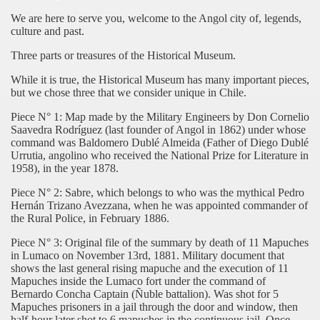
We are here to serve you, welcome to the Angol city of, legends,
culture and past.
Three parts or treasures of the Historical Museum.
While it is true, the Historical Museum has many important pieces,
but we chose three that we consider unique in Chile.
Piece N° 1: Map made by the Military Engineers by Don Cornelio
Saavedra Rodríguez (last founder of Angol in 1862) under whose
command was Baldomero Dublé Almeida (Father of Diego Dublé
Urrutia, angolino who received the National Prize for Literature in
1958), in the year 1878.
Piece N° 2: Sabre, which belongs to who was the mythical Pedro
Hernán Trizano Avezzana, when he was appointed commander of
the Rural Police, in February 1886.
Piece N° 3: Original file of the summary by death of 11 Mapuches
in Lumaco on November 13rd, 1881. Military document that
shows the last general rising mapuche and the execution of 11
Mapuches inside the Lumaco fort under the command of
Bernardo Concha Captain (Ñuble battalion). Was shot for 5
Mapuches prisoners in a jail through the door and window, then
half-hour later shot to 6 mapuches in the continuous jail. Once