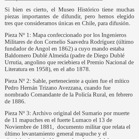
Si bien es cierto, el Museo Histórico tiene muchas
piezas importantes de difundir, pero hemos elegido
tres que consideramos únicas en Chile, para difusión.
Pieza Nº 1: Mapa confeccionado por los Ingenieros
Militares de don Cornelio Saavedra Rodríguez (último
fundador de Angol en 1862) a cuyo mando estaba
Baldomero Dublé Almeida (padre de Diego Dublé
Urrutia, angolino que reciebiera el Premio Nacional de
Literatura en 1958), en el año 1878.
Pieza Nº 2: Sable, perteneciente a quien fue el mítico
CORDILLERA DE NAHUELBUTA
Pedro Hernán Trizano Avezzana, cuando fue
nombrado Comandante de
la Policía
Rural
, en febrero
ROPHORUS ARGENTEUS BLANCH
de 1886.
AL CHILENO
Pieza Nº 3: Archivo original del Sumario por muerte
de 11 mapuches en el fuerte Lumaco el 13 de
OLO COMUNAL
Noviembre de 1881, documento militar que relata el
último levantamiento general mapuche y el
IPALIDAD DE ANGOL