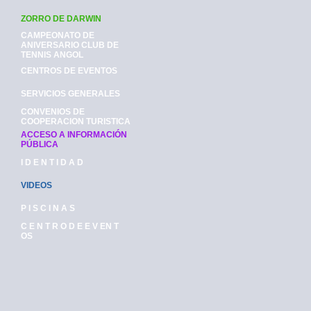
ZORRO DE DARWIN
CAMPEONATO DE
ANIVERSARIO CLUB DE
TENNIS ANGOL
CENTROS DE EVENTOS
SERVICIOS GENERALES
CONVENIOS DE
COOPERACION TURISTICA
ACCESO A INFORMACIÓN
PÚBLICA
I D E N T I D A D
VIDEOS
P I S C I N A S
C E N T R O D E E V EN T
OS