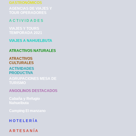
GASTRONÓMICOS
AGENCIAS DE VIAJES Y
TOUR OPERADORES
A C T I V I D A D E S
VIAJES Y TOURS
TEMPORADA 2021
VIAJES A NAHUELBUTA
ATRACTIVOS NATURALES
ATRACTIVOS
CULTURALES
ACTIVIDADES
PRODUCTIVA
AGRUPACIONES MESA DE
TURISMO
ANGOLINOS DESTACADOS
Cabaña y Refugio
Nahuelbuta
Camping El manzano
H O T E L E R Í A
A R T E S A N Í A