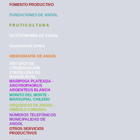
FOMENTO PRODUCTIVO
FUNDACIONES DE ANGOL
F R U T I C U L T U R A
GASTRONOMÍA DE ANGOL
Gastronomía Etnica
HIDROGRAFÍA DE ANGOL
HOT SPOT DE
CONSERVACIÓN
CORDILLERA DE
NAHUELBUTA
MARIPOSA PLATEADA -
ARGYROPHORUS
ARGENTEUS BLANCH
MONITO DEL MONTE -
MARSUPIAL CHILENO
ORQUIDEAS DE ANGOL -
SIMBOLO COMUNAL
NÚMEROS TELEFÓNICOS
MUNICIPALIDAD DE
ANGOL
OTROS SERVICIOS
PRODUCTIVOS