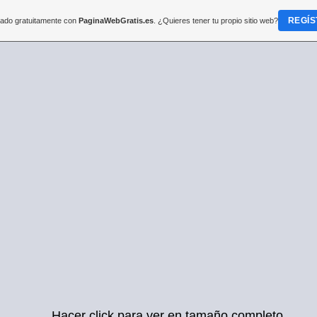
REGÍS
reado gratuitamente con
PaginaWebGratis.es
. ¿Quieres tener tu propio sitio web?
Hacer click para ver en tamaño completo