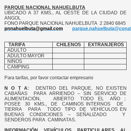
PARQUE NACIONAL NAHUELBUTA
UBICADO A 37 KMS., AL OESTE DE LA CIUDAD DE
ANGOL
FONO PARQUE NACIONAL NAHUELBUTA 2 2840 6845
pnnahuelbuta@gmail.com
parque.nahuelbuta@conaf
TARIFA
CHILENOS
EXTRANJEROS
ADULTO
ADULTO MAYOR
NIÑOS
CAMPING
CORDILLERA DE NAHUELBUTA
Para tarifas, por favor contactar empresario
ROPHORUS ARGENTEUS BLANCH
N O T A:
DENTRO DEL PARQUE, NO EXISTEN
CABAÑAS PARA ARRIENDO – SIN SERVICIO DE
AL CHILENO
ALIMENTACIÓN, ABIERTO TODO EL AÑO ;
POSEE 30 KMS., DE CAMINOS INTERNOS DE
TIERRA PARA TODO TIPO DE VEHÍCULOS EN
OLO COMUNAL
BUENAS CONDICIONES – SEÑALIZADO Y
SENDEROS PARA CAMINATAS.
IPALIDAD DE ANGOL
INFORMACIÓN VEHÍCULOS PARTICULARES AL