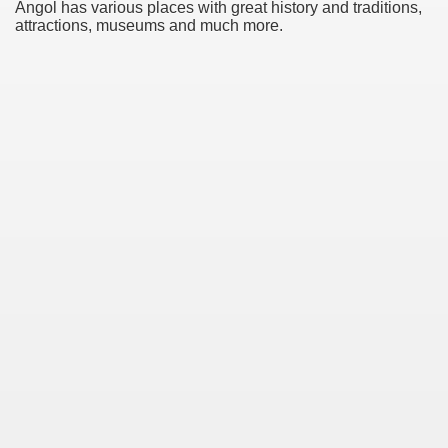
Angol has various places with great history and traditions,
attractions, museums and much more.
 Jose Bunster
as y Espejo de Agua
dada N° 3 Húsares de Angol
rales
NGOL - DEUCO PATRIMONIO ARQUITECTÓNICO COMUNAL