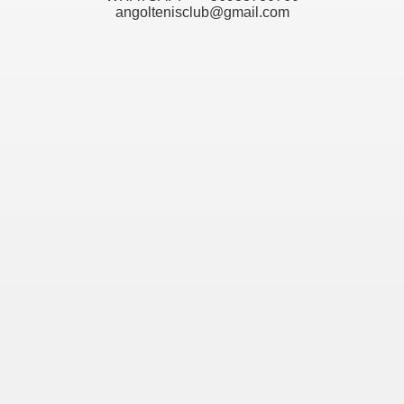
angoltenisclub@gmail.com
SMO
OS A LA CIUDAD DE ANGOL
DA SUSTENTABLE