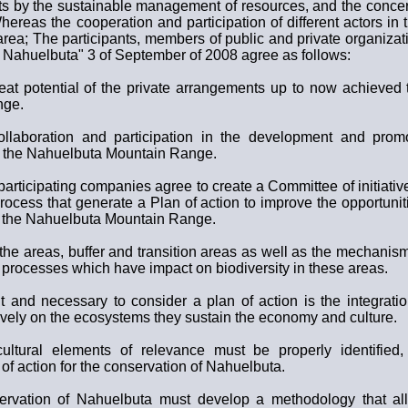
sts by the sustainable management of resources, and the concer
ereas the cooperation and participation of different actors in 
 area; The participants, members of public and private organiza
Nahuelbuta" 3 of September of 2008 agree as follows:
eat potential of the private arrangements up to now achieved to
nge.
llaboration and participation in the development and promo
of the Nahuelbuta Mountain Range.
participating companies agree to create a Committee of initiative 
ocess that generate a Plan of action to improve the opportunit
f the Nahuelbuta Mountain Range.
the areas, buffer and transition areas as well as the mechanism
n processes which have impact on biodiversity in these areas.
 and necessary to consider a plan of action is the integratio
tively on the ecosystems they sustain the economy and culture.
ltural elements of relevance must be properly identified,
 of action for the conservation of Nahuelbuta.
ervation of Nahuelbuta must develop a methodology that all