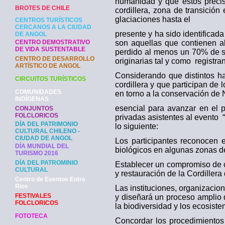
humanidad y que estos precisa
BROTES DE CHILE
cordillera, zona de transición
glaciaciones hasta el
CENTROS TURÍSTICOS
CERCANOS A LA CIUDAD
presente y ha sido identificada
DE ANGOL
CENTRO DEMOSTRATIVO
son aquellas que contienen a
DE VIDA SUSTENTABLE
perdido al menos un 70% de su
CENTRO DE DESARROLLO
originarias tal y como registra
ARTÍSTICO DE ANGOL
Considerando que distintos ha
CIRCUITOS TURÍSTICOS
cordillera y que participan de
COMUNIDADES
en torno a la conservación de 
INDÍGENAS
esencial para avanzar en el 
CONJUNTOS
FOLCLORICOS
privadas asistentes al evento 
DÍA DEL PATRIMONIO
lo siguiente:
CULTURAL CHILENO -
CIUDAD DE ANGOL
Los participantes reconocen 
DÍA MUNDIAL DEL
biológicos en algunas zonas de
TURISMO 2016
DÍA DEL PATROMINIO
Establecer un compromiso de c
CULTURAL
y restauración de la Cordiller
Centro de Eventos Entre
Rios
Las instituciones, organizacio
FESTIVALES
y diseñará un proceso amplio 
FOLCLORICOS
la biodiversidad y los ecosist
FOTOTECA
Concordar los procedimientos 