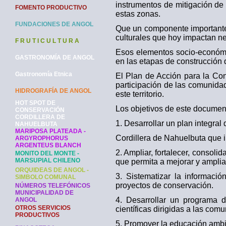
instrumentos de mitigación de 
FOMENTO PRODUCTIVO
estas zonas.
FUNDACIONES DE ANGOL
Que un componente importante y
culturales que hoy impactan ne
F R U T I C U L T U R A
Esos elementos socio-económic
GASTRONOMÍA DE ANGOL
en las etapas de construcción
Gastronomía Etnica
El Plan de Acción para la Con
participación de las comunida
HIDROGRAFÍA DE ANGOL
este territorio.
HOT SPOT DE
Los objetivos de este documen
CONSERVACIÓN
CORDILLERA DE
1. Desarrollar un plan integral
NAHUELBUTA
MARIPOSA PLATEADA -
Cordillera de Nahuelbuta que i
ARGYROPHORUS
ARGENTEUS BLANCH
2. Ampliar, fortalecer, consol
MONITO DEL MONTE -
MARSUPIAL CHILENO
que permita a mejorar y amplia
ORQUIDEAS DE ANGOL -
3. Sistematizar la informaci
SIMBOLO COMUNAL
proyectos de conservación.
NÚMEROS TELEFÓNICOS
MUNICIPALIDAD DE
4. Desarrollar un programa 
ANGOL
OTROS SERVICIOS
científicas dirigidas a las com
PRODUCTIVOS
5. Promover la educación ambie