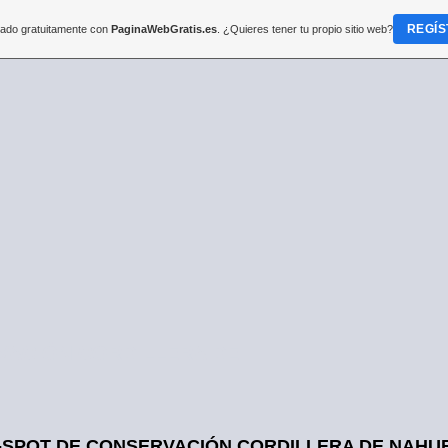
REGÍS
reado gratuitamente con
PaginaWebGratis.es
. ¿Quieres tener tu propio sitio web?
VACIÓN CORDILLERA DE
-SPOT DE CONSERVACIÓN CORDILLERA DE NAHU