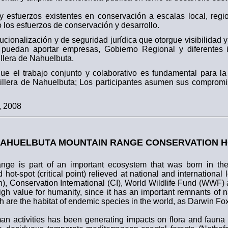
 y esfuerzos existentes en conservación a escalas local, regi
o los esfuerzos de conservación y desarrollo.
tucionalización y de seguridad jurídica que otorgue visibilidad
puedan aportar empresas, Gobierno Regional y diferentes in
illera de Nahuelbuta.
ue el trabajo conjunto y colaborativo es fundamental para la 
dillera de Nahuelbuta; Los participantes asumen sus comprom
, 2008
NAHUELBUTA MOUNTAIN RANGE CONSERVATION H
ge is part of an important ecosystem that was born in the
hot-spot (critical point) relieved at national and international 
cn), Conservation International (CI), World Wildlife Fund (WWF)
high value for humanity, since it has an important remnants of 
h are the habitat of endemic species in the world, as Darwin Fox
n activities has been generating impacts on flora and fauna s