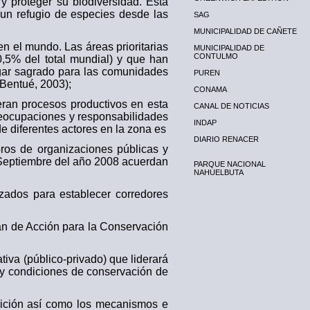
 y proteger su biodiversidad. Esta
s un refugio de especies desde las
SAG
MUNICIPALIDAD DE CAÑETE
en el mundo. Las áreas prioritarias
MUNICIPALIDAD DE
CONTULMO
,5% del total mundial) y que han
ugar sagrado para las comunidades
PUREN
 Bentué, 2003);
CONAMA
neran procesos productivos en esta
CANAL DE NOTICIAS
 preocupaciones y responsabilidades
INDAP
e diferentes actores en la zona es
DIARIO RENACER
bros de organizaciones públicas y
e Septiembre del año 2008 acuerdan
PARQUE NACIONAL
NAHUELBUTA
nzados para establecer corredores
lan de Acción para la Conservación
tiva (público-privado) que liderará
 y condiciones de conservación de
nsición así como los mecanismos e