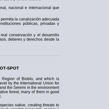
onal, nacional e internacional que
 y permita la canalización adecuada
stituciones públicas, privadas y
real conservación y el desarrollo
isos, deberes y derechos desde la
OT-SPOT
 Region of Biobío, and which is
level by the International Union for
 and the Seremi in the environment
native forest, many of them in good
.
pecies native, creating threats to