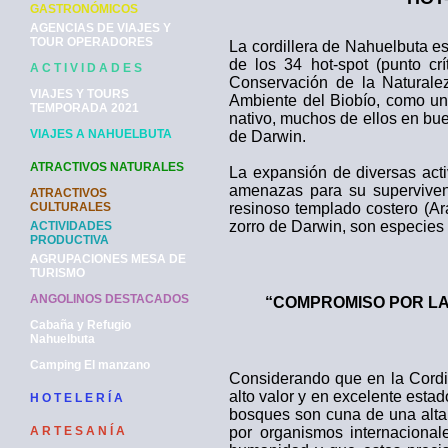
GASTRONÓMICOS
AGENCIAS DE VIAJES Y
TOUR OPERADORES
La cordillera de Nahuelbuta e
de los 34 hot-spot (punto crí
A C T I V I D A D E S
Conservación de la Naturalez
VIAJES Y TOURS
Ambiente del Biobío, como un
TEMPORADA 2021
nativo, muchos de ellos en bu
VIAJES A NAHUELBUTA
de Darwin.
ATRACTIVOS NATURALES
La expansión de diversas act
amenazas para su supervivenc
ATRACTIVOS
CULTURALES
resinoso templado costero (Ar
zorro de Darwin, son especies
ACTIVIDADES
PRODUCTIVA
AGRUPACIONES MESA DE
TURISMO
ANGOLINOS DESTACADOS
“COMPROMISO POR LA
Cabaña y Refugio
Nahuelbuta
Camping El manzano
Considerando que en la Cordi
alto valor y en excelente esta
H O T E L E R Í A
bosques son cuna de una alta 
A R T E S A N Í A
por organismos internaciona