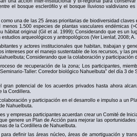
n una acción inter-institucional y bi-regional para conservar
 entre el bosque esclerófilo y el bosque lluvioso valdiviano e
 como una de las 25 áreas prioritarias de biodiversidad claves 
l menos 1.500 especies de plantas vasculares endémicas (>0
 hábitat original (Gil et al. 1999); Considerando que es un l
n estudios arqueológicos y antropológicos (Ver Lienlaf, 2008; A.
bitantes y actores institucionales que habitan, trabajan y ge
 los intereses por el manejo sustentable de los recursos, y las
Nahuelbuta; Considerando que la colaboración y participación d
proceso de recuperación de la zona; Los participantes, miem
“Seminario-Taller: Corredor biológico Nahuelbuta” del día 3 d
el gran potencial de los acuerdos privados hasta ahora alca
 la Cordillera.
olaboración y participación en el desarrollo e impulso a un P
a de Nahuelbuta.
nes y empresas participantes acuerdan crear un Comité de Inicia
que genere un Plan de Acción para mejorar las oportunidades
emas de la Cordillera de Nahuelbuta.
para definir las áreas núcleo, áreas de amortiguación y tra