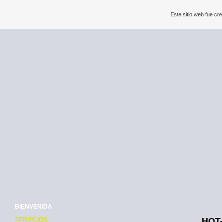
Este sitio web fue c
HOT SPOT DE CONSER
NAHUELBUTA
BIENVENIDA
SERVICIOS
HOT