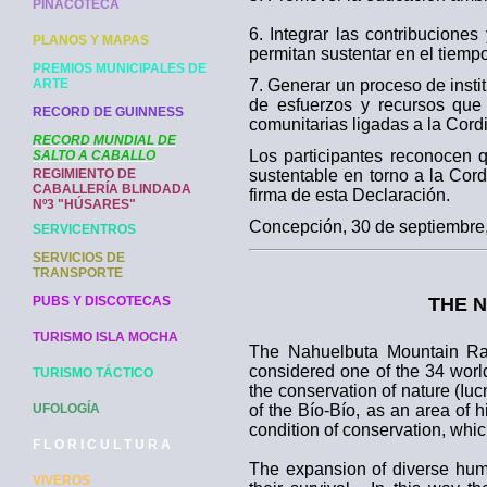
PINACOTECA
6. Integrar las contribuciones
PLANOS Y MAPAS
permitan sustentar en el tiemp
PREMIOS MUNICIPALES DE
ARTE
7. Generar un proceso de insti
de esfuerzos y recursos que 
RECORD DE GUINNESS
comunitarias ligadas a la Cord
RECORD MUNDIAL DE
Los participantes reconocen q
SALTO A CABALLO
REGIMIENTO DE
sustentable en torno a la Cor
CABALLERÍA BLINDADA
firma de esta Declaración.
Nº3 "HÚSARES"
Concepción, 30 de septiembre
SERVICENTROS
SERVICIOS DE
TRANSPORTE
THE 
PUBS Y DISCOTECAS
TURISMO ISLA MOCHA
The Nahuelbuta Mountain Ran
considered one of the 34 world 
TURISMO TÁCTICO
the conservation of nature (Iu
of the Bío-Bío, as an area of 
UFOLOGÍA
condition of conservation, whic
F L O R I C U L T U R A
The expansion of diverse huma
VIVEROS