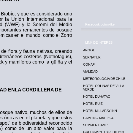
 Biobío, y que es considerado uno
or la Unión Internacional para la
Fund (WWF) y la Seremi del Medio
Facebook botón-like
importantes remanentes de bosque
émicas en el mundo, como el Zorro
LINK DE INTERES
ANGOL
e flora y fauna nativas, creando
terráneos-costeros (Nothofagus),
SERNATUR
ock y mamíferos como la güiña y el
CONAF
VIALIDAD
METEOROLOGIA DE CHILE
HOTEL COLINAS DE VILLA
DAD EN
LA CORDILLERA DE
VERDE
HOTEL DUHATAO
HOTEL RUIZ
HOTEL MILLARAY INN
osque nativo, muchos de ellos de
s únicas en el planeta y que estos
CAMPING MALLECO
spot" de biodiversidad reconocido
SUMMER CAMP
) como de un alto valor para la
GREENWICH EXPEDITION