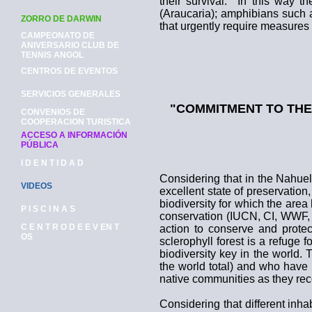
their survival. In this way t
(Araucaria); amphibians such
ZORRO DE DARWIN
that urgently require measures 
CAMPEONATO DE
ANIVERSARIO CLUB DE
TENNIS ANGOL
CENTROS DE EVENTOS
SERVICIOS GENERALES
"COMMITMENT TO THE
CONVENIOS DE
COOPERACION TURISTICA
ACCESO A INFORMACIÓN
PÚBLICA
I D E N T I D A D
Considering that in the Nahuel
VIDEOS
excellent state of preservation
biodiversity for which the are
P I S C I N A S
conservation (IUCN, CI, WWF, C
C E N T R O D E E V EN T
action to conserve and protec
OS
sclerophyll forest is a refuge 
biodiversity key in the world. 
the world total) and who have lo
native communities as they rec
Considering that different inha