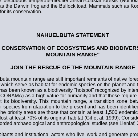
he deciduous temperate-mediterranean-coastal forests (Nothof
 as the Darwin frog and the Bullock toad, Mammals such as K
for its conservation.
NAHUELBUTA STATEMENT
 CONSERVATION OF ECOSYSTEMS AND BIODIVERS
MOUNTAIN RANGE"
JOIN THE RESCUE OF THE MOUNTAIN RANGE
buta mountain range are still important remnants of native fore
, which serve as habitat for endemic species on the planet and 
a has been known as a biodiversity "hotspot" recognized by inte
ONAMA) as a high value for humanity and that these require a b
t its biodiversity. This mountain range, a transition zone be
for species from glaciation to the present and has been identifie
The priority areas are those that contain at least 1,500 endemi
st at least 70% of its original habitat (Gil et al. 1999); Consid
orded archaeological and anthropological studies (see Lienlaf, 
bitants and institutional actors who live, work and generate pr