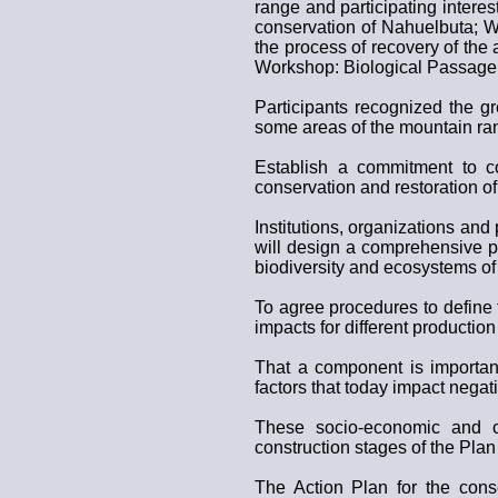
range and participating intere
conservation of Nahuelbuta; Wh
the process of recovery of the
Workshop: Biological Passage 
Participants recognized the gr
some areas of the mountain ra
Establish a commitment to co
conservation and restoration 
Institutions, organizations and 
will design a comprehensive pr
biodiversity and ecosystems o
To agree procedures to define 
impacts for different productio
That a component is important
factors that today impact nega
These socio-economic and cu
construction stages of the Plan
The Action Plan for the cons