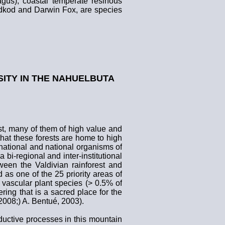
agus), coastal temperate resinous
odkod and Darwin Fox, are species
ITY IN
THE NAHUELBUTA
st, many of them of high value and
that these forests are home to high
rnational and national organisms of
i-regional and inter-institutional
tween the Valdivian rainforest and
d as one of the 25 priority areas of
c vascular plant species (> 0.5% of
ering that is a sacred place for the
2008;) A. Bentué, 2003).
oductive processes in this mountain