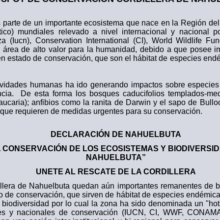
s parte de un importante ecosistema que nace en la Región del
tico) mundiales relevado a nivel internacional y nacional p
a (Iucn), Conservation International (CI), World Wildlife 
 área de alto valor para la humanidad, debido a que posee 
en estado de conservación, que son el hábitat de especies end
ividades humanas ha ido generando impactos sobre especies d
ia. De esta forma los bosques caducifolios templados-medi
aucaria); anfibios como la ranita de Darwin y el sapo de Bull
 que requieren de medidas urgentes para su conservación.
DECLARACIÓN DE NAHUELBUTA
 CONSERVACIÓN DE LOS ECOSISTEMAS Y BIODIVERSI
NAHUELBUTA”
UNETE AL RESCATE DE LA CORDILLERA
llera de Nahuelbuta quedan aún importantes remanentes de b
do de conservación, que sirven de hábitat de especies endémica
biodiversidad por lo cual la zona ha sido denominada un "hot
les y nacionales de conservación (IUCN, CI, WWF, CONAMA