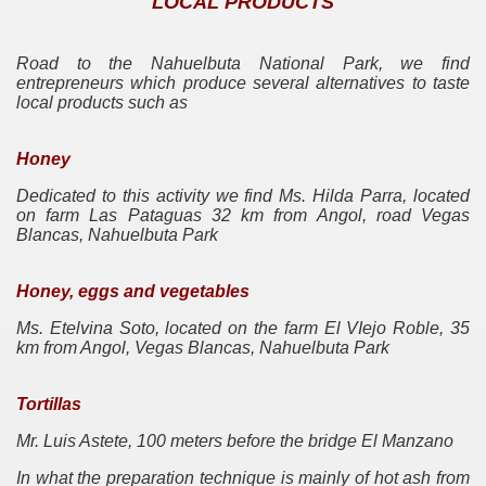
LOCAL PRODUCTS
CORDILLERA DE NAHUELBUTA
ROPHORUS ARGENTEUS BLANCH
Road to the Nahuelbuta National Park, we find
entrepreneurs which produce several alternatives to taste
local products such as
AL CHILENO
OLO COMUNAL
Honey
Dedicated to this activity we find Ms. Hilda Parra, located
IPALIDAD DE ANGOL
on farm Las Pataguas 32 km from Angol, road Vegas
Blancas, Nahuelbuta Park
OS
Honey, eggs and vegetables
Ms. Etelvina Soto, located on the farm El VIejo Roble, 35
km from Angol, Vegas Blancas, Nahuelbuta Park
E
Tortillas
Mr. Luis Astete, 100 meters before the bridge El Manzano
 CABALLO
In what the preparation technique is mainly of hot ash from