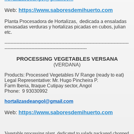
Web:
https://www.saboresdemihuerto.com
Planta Procesadora de Hortalizas, dedicada a ensaladas
SMO
envasadas verduras y hortalizas picadas en cubos, julian
etc.
-----------------------------------------------------------------------------------
-------------------------------------------------------
PROCESSING VEGETABLES VERSANA
(VERDANA)
Products: Processed Vegetables IV Range (ready to eat)
Legal Representative: Mr. Hugo Pincheira P.
Farm Iberia, Itraque Cutipay sector, Angol
Phone: 9 93030992
hortalizasdeangol@gmail.com
Web:
https://www.saboresdemihuerto.com
OS A LA CIUDAD DE ANGOL
DA SUSTENTABLE
Vegetable processing plant, dedicated to salads packaged chopped