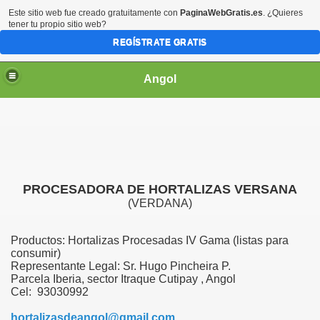
Este sitio web fue creado gratuitamente con
PaginaWebGratis.es
. ¿Quieres
tener tu propio sitio web?
REGÍSTRATE GRATIS
Angol
 OPERADORES
PROCESADORA DE HORTALIZAS VERSANA
(VERDANA)
021
Productos: Hortalizas Procesadas IV Gama (listas para
consumir)
Representante Legal: Sr. Hugo Pincheira P.
Parcela Iberia, sector Itraque Cutipay , Angol
Cel: 93030992
hortalizasdeangol@gmail.com