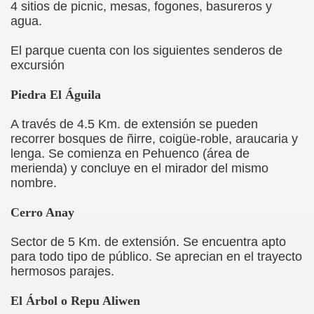
4 sitios de picnic, mesas, fogones, basureros y
ROPHORUS ARGENTEUS BLANCH
agua.
AL CHILENO
El parque cuenta con los siguientes senderos de
excursión
OLO COMUNAL
Piedra El Águila
IPALIDAD DE ANGOL
A través de 4.5 Km. de extensión se pueden
OS
recorrer bosques de ñirre, coigüe-roble, araucaria y
lenga. Se comienza en Pehuenco (área de
merienda) y concluye en el mirador del mismo
nombre.
Cerro Anay
E
Sector de 5 Km. de extensión. Se encuentra apto
para todo tipo de público. Se aprecian en el trayecto
hermosos parajes.
 CABALLO
El Árbol o Repu Aliwen
LINDADA Nº3 "HÚSARES"