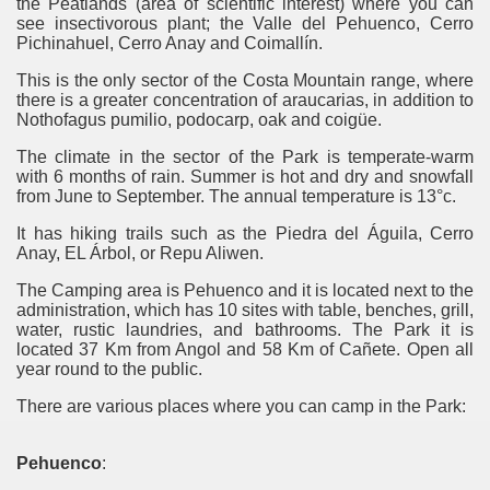
the Peatlands (area of scientific interest) where you can
see insectivorous plant; the Valle del Pehuenco, Cerro
Pichinahuel, Cerro Anay and Coimallín.
This is the only sector of the Costa Mountain range, where
there is a greater concentration of araucarias, in addition to
Nothofagus pumilio, podocarp, oak and coigüe.
The climate in the sector of the Park is temperate-warm
with 6 months of rain. Summer is hot and dry and snowfall
from June to September. The annual temperature is 13°c.
It has hiking trails such as the Piedra del Águila, Cerro
Anay, EL Árbol, or Repu Aliwen.
The Camping area is Pehuenco and it is located next to the
administration, which has 10 sites with table, benches, grill,
water, rustic laundries, and bathrooms. The Park it is
located 37 Km from Angol and 58 Km of Cañete. Open all
year round to the public.
There are various places where you can camp in the Park:
Pehuenco
: