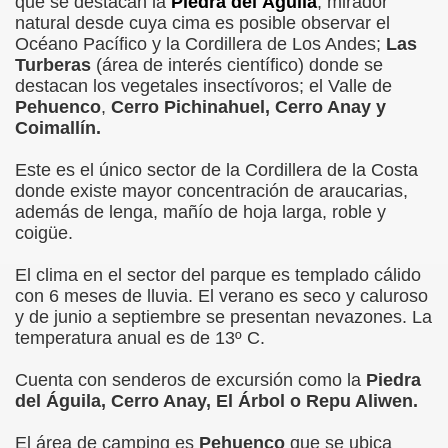
que se destacan la
Piedra
del Águila
, mirador
natural desde cuya cima es posible observar el
Océano Pacífico y la Cordillera de Los Andes;
Las
Turberas
(área de interés científico) donde se
destacan los vegetales insectívoros; el Valle de
OS A LA CIUDAD DE ANGOL
Pehuenco
,
Cerro Pichinahuel, Cerro Anay y
Coimallín.
DA SUSTENTABLE
Este es el único sector de la Cordillera de la Costa
STICO DE ANGOL
donde existe mayor concentración de araucarias,
además de lenga, mañío de hoja larga, roble y
coigüe.
El clima en el sector del parque es templado cálido
con 6 meses de lluvia. El verano es seco y caluroso
y de junio a septiembre se presentan nevazones. La
temperatura anual es de 13º C.
 CHILENO - CIUDAD DE ANGOL
Cuenta con senderos de excursión como la
Piedra
6
del Águila, Cerro Anay, El Árbol o Repu Aliwen.
El área de camping es
Pehuenco
que se ubica
L