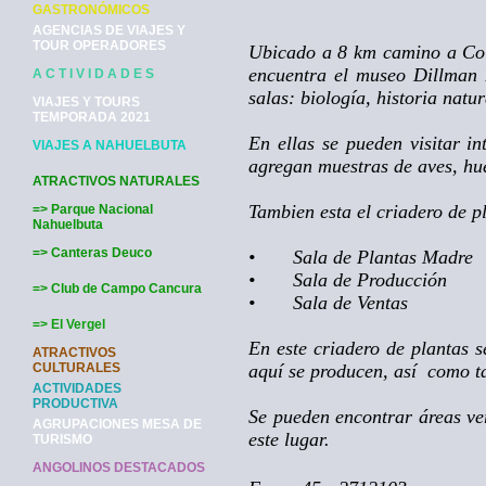
GASTRONÓMICOS
AGENCIAS DE VIAJES Y
TOUR OPERADORES
Ubicado a 8 km camino a Colli
encuentra el museo Dillman
A C T I V I D A D E S
salas: biología, historia natu
VIAJES Y TOURS
TEMPORADA 2021
En ellas se pueden visitar i
VIAJES A NAHUELBUTA
agregan muestras de aves, hu
ATRACTIVOS NATURALES
Tambien esta el criadero de p
=> Parque Nacional
Nahuelbuta
=> Canteras Deuco
•
Sala de Plantas Madre
•
Sala de Producción
=> Club de Campo Cancura
•
Sala de Ventas
=> El Vergel
En este criadero de plantas 
ATRACTIVOS
CULTURALES
aquí se producen, así
como ta
ACTIVIDADES
PRODUCTIVA
Se pueden encontrar áreas ve
AGRUPACIONES MESA DE
este lugar.
TURISMO
ANGOLINOS DESTACADOS