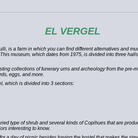
EL VERGEL
pulli, is a farm in which you can find different alternatives and 
is museum, which dates from 1975, is divided into three halls: 
resting collections of funerary urns and archeology from the pr
irds, eggs, and more.
el, which is divided into 3 sections:
 varied type of shrub and several kinds of Copihues that are prod
rs interesting to know.
or a day of picnic besides having the hostel that makes the stay 