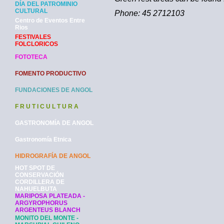
DÍA DEL PATROMINIO
CULTURAL
Phone: 45 2712103
Centro de Eventos Entre
Rios
FESTIVALES
FOLCLORICOS
FOTOTECA
FOMENTO PRODUCTIVO
FUNDACIONES DE ANGOL
F R U T I C U L T U R A
GASTRONOMÍA DE ANGOL
Gastronomía Etnica
HIDROGRAFÍA DE ANGOL
HOT SPOT DE
CONSERVACIÓN
CORDILLERA DE
NAHUELBUTA
MARIPOSA PLATEADA -
ARGYROPHORUS
ARGENTEUS BLANCH
MONITO DEL MONTE -