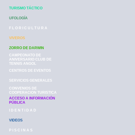
TURISMO TÁCTICO
UFOLOGÍA
F L O R I C U L T U R A
VIVEROS
ZORRO DE DARWIN
CAMPEONATO DE
ANIVERSARIO CLUB DE
TENNIS ANGOL
CENTROS DE EVENTOS
SERVICIOS GENERALES
CONVENIOS DE
COOPERACION TURISTICA
ACCESO A INFORMACIÓN
PÚBLICA
I D E N T I D A D
VIDEOS
P I S C I N A S