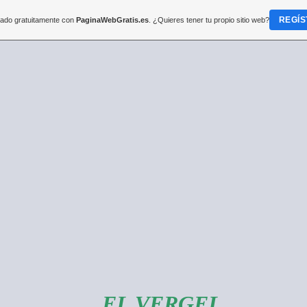
REGÍS
reado gratuitamente con
PaginaWebGratis.es
. ¿Quieres tener tu propio sitio web?
EL VERGEL