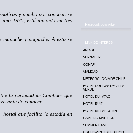
ernativas y mucho por conocer, se
 año 1975, está dividido en tres
Facebook botón-like
pre mapuche y mapuche. A esto se
LINK DE INTERES
ANGOL
SERNATUR
CONAF
VIALIDAD
METEOROLOGIA DE CHILE
HOTEL COLINAS DE VILLA
VERDE
cable la variedad de Copihues que
HOTEL DUHATAO
eresante de conocer.
HOTEL RUIZ
HOTEL MILLARAY INN
hostal que facilita la estadia en
CAMPING MALLECO
SUMMER CAMP
GREENWICH EXPEDITION