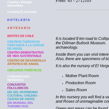
Fono: 45 - 2712103
Cabaña y Refugio
Nahuelbuta
Camping El manzano
H O T E L E R Í A
A R T E S A N Í A
BROTES DE CHILE
It is located 8 km road to Colli
CENTROS TURÍSTICOS
the Dillman Bullock Museum. Th
CERCANOS A LA CIUDAD
archaeology.
DE ANGOL
CENTRO DEMOSTRATIVO
Inside them you can visit inte
DE VIDA SUSTENTABLE
Also, there are specimens of b
CENTRO DE DESARROLLO
ARTÍSTICO DE ANGOL
It is also the nursery of El Verg
CIRCUITOS TURÍSTICOS
Mother Plant Room
COMUNIDADES
INDÍGENAS
Production Room
CONJUNTOS
FOLCLORICOS
Sales Room
DÍA DEL PATRIMONIO
CULTURAL CHILENO -
In this nursery you will find a
CIUDAD DE ANGOL
and Roses of unimaginable colo
DÍA MUNDIAL DEL
TURISMO 2016
Green rest areas can be found f