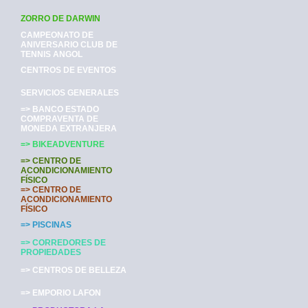
ZORRO DE DARWIN
CAMPEONATO DE
ANIVERSARIO CLUB DE
TENNIS ANGOL
CENTROS DE EVENTOS
SERVICIOS GENERALES
=> BANCO ESTADO
COMPRAVENTA DE
MONEDA EXTRANJERA
=> BIKEADVENTURE
=> CENTRO DE
ACONDICIONAMIENTO
FÍSICO
=> CENTRO DE
ACONDICIONAMIENTO
FÍSICO
=> PISCINAS
=> CORREDORES DE
PROPIEDADES
=> CENTROS DE BELLEZA
=> EMPORIO LAFON