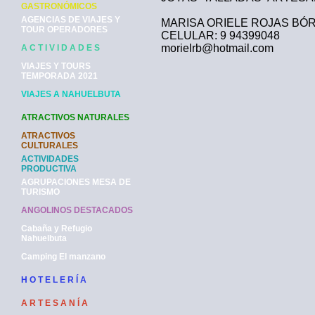
GASTRONÓMICOS
AGENCIAS DE VIAJES Y
MARISA ORIELE ROJAS BÓ
TOUR OPERADORES
CELULAR: 9 94399048
morielrb@hotmail.com
A C T I V I D A D E S
VIAJES Y TOURS
TEMPORADA 2021
VIAJES A NAHUELBUTA
ATRACTIVOS NATURALES
ATRACTIVOS
CULTURALES
ACTIVIDADES
PRODUCTIVA
AGRUPACIONES MESA DE
TURISMO
ANGOLINOS DESTACADOS
Cabaña y Refugio
Nahuelbuta
Camping El manzano
H O T E L E R Í A
A R T E S A N Í A