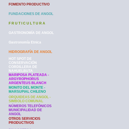
FOMENTO PRODUCTIVO
FUNDACIONES DE ANGOL
F R U T I C U L T U R A
GASTRONOMÍA DE ANGOL
Gastronomía Etnica
HIDROGRAFÍA DE ANGOL
HOT SPOT DE
CONSERVACIÓN
CORDILLERA DE
NAHUELBUTA
MARIPOSA PLATEADA -
ARGYROPHORUS
ARGENTEUS BLANCH
MONITO DEL MONTE -
MARSUPIAL CHILENO
ORQUIDEAS DE ANGOL -
SIMBOLO COMUNAL
NÚMEROS TELEFÓNICOS
MUNICIPALIDAD DE
ANGOL
OTROS SERVICIOS
PRODUCTIVOS