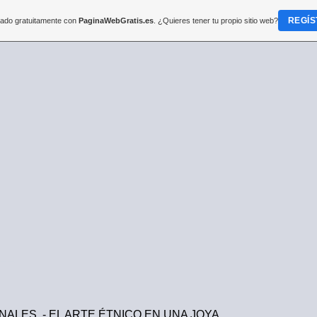
REGÍS
reado gratuitamente con
PaginaWebGratis.es
. ¿Quieres tener tu propio sitio web?
LE
ALES - EL ARTE ÉTNICO EN UNA JOYA