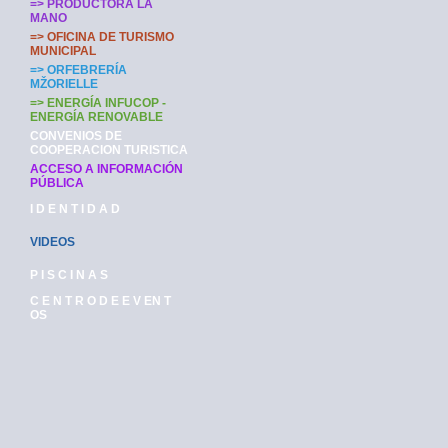
=> PRODUCTORA LA
MANO
=> OFICINA DE TURISMO
MUNICIPAL
=> ORFEBRERÍA
MŽORIELLE
=> ENERGÍA INFUCOP -
ENERGÍA RENOVABLE
CONVENIOS DE
COOPERACION TURISTICA
ACCESO A INFORMACIÓN
PÚBLICA
I D E N T I D A D
VIDEOS
P I S C I N A S
C E N T R O D E E V EN T
OS