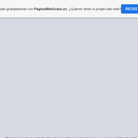
REGÍS
reado gratuitamente con
PaginaWebGratis.es
. ¿Quieres tener tu propio sitio web?
EL