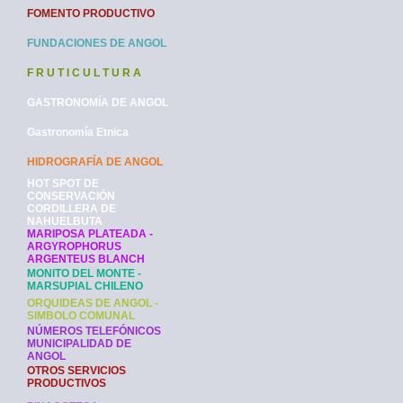
FOMENTO PRODUCTIVO
FUNDACIONES DE ANGOL
F R U T I C U L T U R A
GASTRONOMÍA DE ANGOL
Gastronomía Etnica
HIDROGRAFÍA DE ANGOL
HOT SPOT DE
CONSERVACIÓN
CORDILLERA DE
NAHUELBUTA
MARIPOSA PLATEADA -
ARGYROPHORUS
ARGENTEUS BLANCH
MONITO DEL MONTE -
MARSUPIAL CHILENO
ORQUIDEAS DE ANGOL -
SIMBOLO COMUNAL
NÚMEROS TELEFÓNICOS
MUNICIPALIDAD DE
ANGOL
OTROS SERVICIOS
PRODUCTIVOS