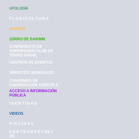
UFOLOGÍA
F L O R I C U L T U R A
VIVEROS
ZORRO DE DARWIN
CAMPEONATO DE
ANIVERSARIO CLUB DE
TENNIS ANGOL
CENTROS DE EVENTOS
SERVICIOS GENERALES
CONVENIOS DE
COOPERACION TURISTICA
ACCESO A INFORMACIÓN
PÚBLICA
I D E N T I D A D
VIDEOS
P I S C I N A S
C E N T R O D E E V EN T
OS