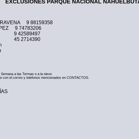
EXCLUSIONES PARQUE NACIONAL NAHUELBUT
ARAVENA 9 88159358
 9 74783206
9497
4390
m
m
 Semana a las Termas o a la nieve
arse con el correo y telefonos mencionados en CONTACTOS.
ÍAS