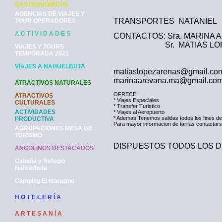
GASTRONÓMICOS
AGENCIAS DE VIAJES Y
TRANSPORTES NATANIEL
TOUR OPERADORES
A C T I V I D A D E S
CONTACTOS: Sra. MARINA 
Sr. MATIAS LOPEZ
VIAJES Y TOURS
9 4258
TEMPORADA 2021
45 271
VIAJES A NAHUELBUTA
matiaslopezarenas@gmail.co
marinaarevana.ma@gmail.co
ATRACTIVOS NATURALES
OFRECE:
ATRACTIVOS
* Viajes Especiales
CULTURALES
* Transfer Turistico
ACTIVIDADES
* Viajes al Aeropuerto
* Ademas Tenemos salidas todos los fines de
PRODUCTIVA
Para mayor informacion de tarifas contact
AGRUPACIONES MESA DE
TURISMO
DISPUESTOS TODOS LOS D
ANGOLINOS DESTACADOS
Cabaña y Refugio
Nahuelbuta
Camping El manzano
H O T E L E R Í A
A R T E S A N Í A