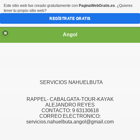
Este sitio web fue creado gratuitamente con
PaginaWebGratis.es
. ¿Quieres
tener tu propio sitio web?
REGÍSTRATE GRATIS
Angol
 OPERADORES
SERVICIOS NAHUELBUTA
RAPPEL- CABALGATA-TOUR-KAYAK
Cambios Nahuel Tour
ALEJANDRO REYES
CONTACTO: 9 63130618
CORREO ELECTRONICO:
servicios.nahuelbuta.angol@gmail.com
ades en Rapel