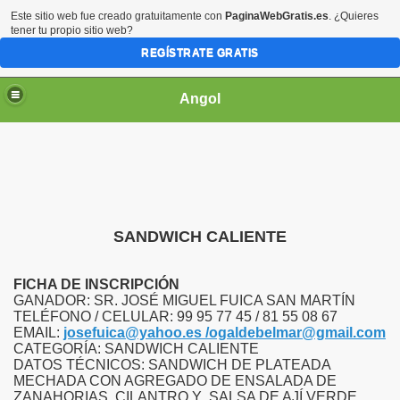
Este sitio web fue creado gratuitamente con
PaginaWebGratis.es
. ¿Quieres
tener tu propio sitio web?
REGÍSTRATE GRATIS
Angol
 OPERADORES
SANDWICH CALIENTE
FICHA DE INSCRIPCIÓN
021
GANADOR: SR. JOSÉ MIGUEL FUICA SAN MARTÍN
TELÉFONO / CELULAR: 99 95 77 45 / 81 55 08 67
EMAIL:
josefuica@yahoo.es /
ogaldebelmar@gmail.com
CATEGORÍA: SANDWICH CALIENTE
DATOS TÉCNICOS: SANDWICH DE PLATEADA
MECHADA CON AGREGADO DE ENSALADA DE
ZANAHORIAS, CILANTRO Y SALSA DE AJÍ VERDE