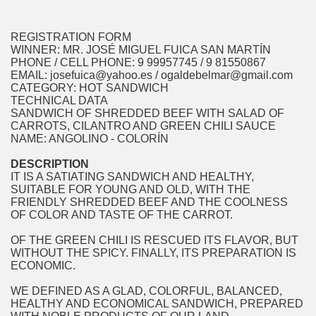
REGISTRATION FORM
WINNER: MR. JOSÉ MIGUEL FUICA SAN MARTÍN
PHONE / CELL PHONE: 9 99957745 / 9 81550867
EMAIL: josefuica@yahoo.es / ogaldebelmar@gmail.com
CATEGORY: HOT SANDWICH
TECHNICAL DATA
SANDWICH OF SHREDDED BEEF WITH SALAD OF
CARROTS, CILANTRO AND GREEN CHILI SAUCE
NAME: ANGOLINO - COLORÍN
DESCRIPTION
IT IS A SATIATING SANDWICH AND HEALTHY,
SUITABLE FOR YOUNG AND OLD, WITH THE
FRIENDLY SHREDDED BEEF AND THE COOLNESS
OF COLOR AND TASTE OF THE CARROT.
OF THE GREEN CHILI IS RESCUED ITS FLAVOR, BUT
WITHOUT THE SPICY. FINALLY, ITS PREPARATION IS
ECONOMIC.
WE DEFINED AS A GLAD, COLORFUL, BALANCED,
HEALTHY AND ECONOMICAL SANDWICH, PREPARED