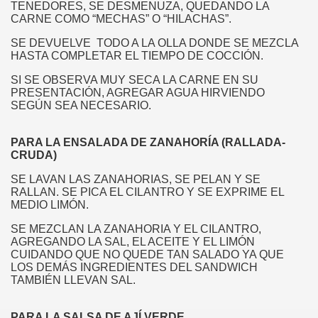
TENEDORES, SE DESMENUZA, QUEDANDO LA
OS
CARNE COMO “MECHAS” O “HILACHAS”.
SE DEVUELVE TODO A LA OLLA DONDE SE MEZCLA
HASTA COMPLETAR EL TIEMPO DE COCCIÓN.
SI SE OBSERVA MUY SECA LA CARNE EN SU
PRESENTACIÓN, AGREGAR AGUA HIRVIENDO
E
SEGÚN SEA NECESARIO.
PARA LA ENSALADA DE ZANAHORÍA (RALLADA-
CRUDA)
 CABALLO
SE LAVAN LAS ZANAHORIAS, SE PELAN Y SE
LINDADA Nº3 "HÚSARES"
RALLAN. SE PICA EL CILANTRO Y SE EXPRIME EL
MEDIO LIMÓN.
SE MEZCLAN LA ZANAHORIA Y EL CILANTRO,
AGREGANDO LA SAL, EL ACEITE Y EL LIMÓN
CUIDANDO QUE NO QUEDE TAN SALADO YA QUE
LOS DEMÁS INGREDIENTES DEL SANDWICH
TAMBIÉN LLEVAN SAL.
PARA LA SALSA DE AJÍ VERDE