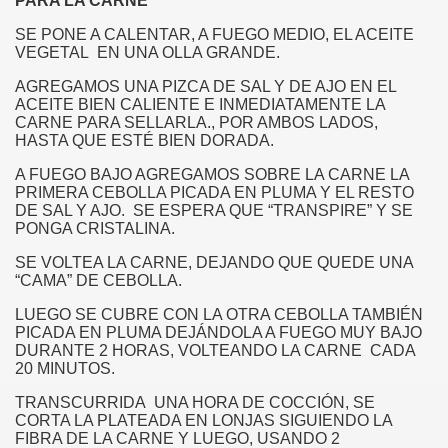
PARA LA CARNE
SE PONE A CALENTAR, A FUEGO MEDIO, EL ACEITE
VEGETAL EN UNA OLLA GRANDE.
AGREGAMOS UNA PIZCA DE SAL Y DE AJO EN EL
ACEITE BIEN CALIENTE E INMEDIATAMENTE LA
CARNE PARA SELLARLA., POR AMBOS LADOS,
HASTA QUE ESTÉ BIEN DORADA.
A FUEGO BAJO AGREGAMOS SOBRE LA CARNE LA
PRIMERA CEBOLLA PICADA EN PLUMA Y EL RESTO
DE SAL Y AJO. SE ESPERA QUE “TRANSPIRE” Y SE
PONGA CRISTALINA.
CORDILLERA DE NAHUELBUTA
SE VOLTEA LA CARNE, DEJANDO QUE QUEDE UNA
“CAMA” DE CEBOLLA.
ROPHORUS ARGENTEUS BLANCH
LUEGO SE CUBRE CON LA OTRA CEBOLLA TAMBIÉN
PICADA EN PLUMA DEJÁNDOLA A FUEGO MUY BAJO
AL CHILENO
DURANTE 2 HORAS, VOLTEANDO LA CARNE CADA
20 MINUTOS.
OLO COMUNAL
TRANSCURRIDA UNA HORA DE COCCIÓN, SE
IPALIDAD DE ANGOL
CORTA LA PLATEADA EN LONJAS SIGUIENDO LA
FIBRA DE LA CARNE Y LUEGO, USANDO 2