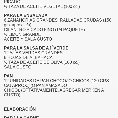
PICADO
STICO DE ANGOL
½ TAZA DE ACEITE VEGETAL (100 cc.)
PARA LA ENSALADA
6 ZANAHORIAS GRANDES RALLADAS CRUDAS (150
grs. aprox. c/u)
CILANTRO PICADO FINO (1/4 PAQUETE)
½ LIMÓN GRANDE
ACEITE Y SAL A GUSTO
PARA LA SALSA DE AJÍ VERDE
 CHILENO - CIUDAD DE ANGOL
12 AJÍES VERDES GRANDES
6 HOJAS DE ALBAHACA
6
½ TAZA DE ACEITE DE OLIVA (100 cc.)
SAL A GUSTO
L
PAN
12 UNIDADES DE PAN CHOCOZO CHICOS (120 GRS.
C/U APROX.) (O PAN AMASADO
CHICO).
(OPTATIVAMENTE, AGREGAR MERKÉN A
GUSTO).
ELABORACIÓN