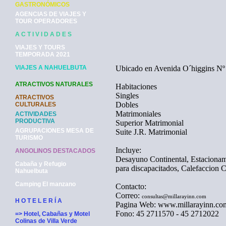
GASTRONÓMICOS
AGENCIAS DE VIAJES Y
TOUR OPERADORES
A C T I V I D A D E S
VIAJES Y TOURS
TEMPORADA 2021
VIAJES A NAHUELBUTA
Ubicado en Avenida O´higgins Nº
ATRACTIVOS NATURALES
Habitaciones
Singles
ATRACTIVOS
Dobles
CULTURALES
Matrimoniales
ACTIVIDADES
PRODUCTIVA
Superior Matrimonial
AGRUPACIONES MESA DE
Suite J.R. Matrimonial
TURISMO
Incluye:
ANGOLINOS DESTACADOS
Desayuno Continental, Estacionami
Cabaña y Refugio
para discapacitados, Calefaccion C
Nahuelbuta
Camping El manzano
Contacto:
Correo:
consultas@millarayinn.com
H O T E L E R Í A
Pagina Web: www.millarayinn.co
Fono: 45 2711570 - 45 2712022
=> Hotel, Cabañas y Motel
Colinas de Villa Verde