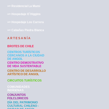
=> Residencial La Mami
=> Hospedaje O´Higgins
=> Hospedaje Los Carrera
=> Cabañas Piedra Blanca
A R T E S A N Í A
BROTES DE CHILE
CENTROS TURÍSTICOS
CERCANOS A LA CIUDAD
DE ANGOL
CENTRO DEMOSTRATIVO
DE VIDA SUSTENTABLE
CENTRO DE DESARROLLO
ARTÍSTICO DE ANGOL
CIRCUITOS TURÍSTICOS
COMUNIDADES
INDÍGENAS
CONJUNTOS
FOLCLORICOS
DÍA DEL PATRIMONIO
CULTURAL CHILENO -