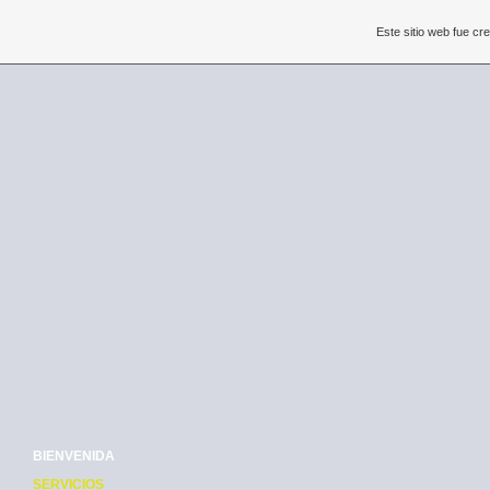
Este sitio web fue c
Hotel Millaray Inn
BIENVENIDA
SERVICIOS