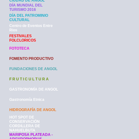
CIUDAD DE ANGOL
DÍA MUNDIAL DEL
TURISMO 2016
DÍA DEL PATROMINIO
CULTURAL
Centro de Eventos Entre
Rios
FESTIVALES
FOLCLORICOS
FOTOTECA
FOMENTO PRODUCTIVO
FUNDACIONES DE ANGOL
F R U T I C U L T U R A
GASTRONOMÍA DE ANGOL
Gastronomía Etnica
HIDROGRAFÍA DE ANGOL
HOT SPOT DE
CONSERVACIÓN
CORDILLERA DE
NAHUELBUTA
MARIPOSA PLATEADA -