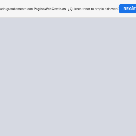
REGÍS
reado gratuitamente con
PaginaWebGratis.es
. ¿Quieres tener tu propio sitio web?