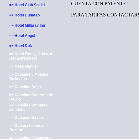
CUENTA CON PATENTE!
=> Hotel Club Social
PARA TARIFAS CONTACTAR
=> Hotel Duhatao
=> Hotel Millaray Inn
=> Hotel Angol
=> Hotel Ruiz
=> Hotel Family Orchard
Bed&Breakfast
=> Motel Nahuel
=> Cabañas y Moteles
Bellavista
=> Cabañas Angol
=> Cabañas Canteras de
Deuco
=> Cabañas Refugio El
Ermitaño
=> Cabañas Bavaro
=> Cabaña Lomas del
Rosario
=> Cabañas El Manzano