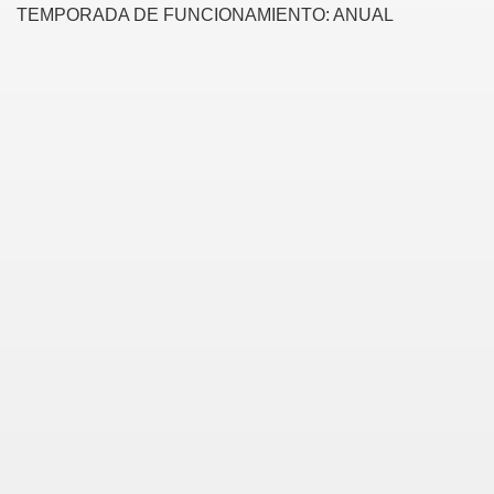
TEMPORADA DE FUNCIONAMIENTO: ANUAL
SMO
OS A LA CIUDAD DE ANGOL
NCHO DE DON JORGE´S