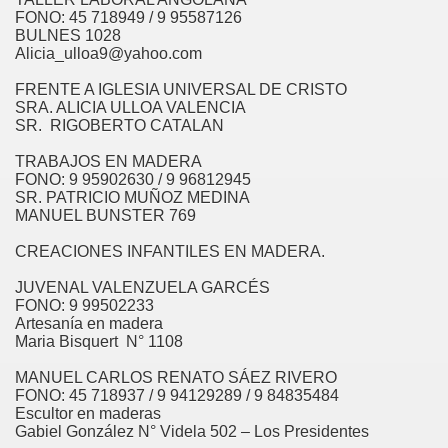
FONO: 45 718949 / 9 95587126
BULNES 1028
Alicia_ulloa9@yahoo.com
FRENTE A IGLESIA UNIVERSAL DE CRISTO
SRA. ALICIA ULLOA VALENCIA
SR. RIGOBERTO CATALAN
TRABAJOS EN MADERA
FONO: 9 95902630 / 9 96812945
SR. PATRICIO MUÑOZ MEDINA
MANUEL BUNSTER 769
CREACIONES INFANTILES EN MADERA.
JUVENAL VALENZUELA GARCÉS
CORDILLERA DE NAHUELBUTA
FONO: 9 99502233
Artesanía en madera
ROPHORUS ARGENTEUS BLANCH
Maria Bisquert N° 1108
AL CHILENO
MANUEL CARLOS RENATO SÁEZ RIVERO
FONO: 45 718937 / 9 94129289 / 9 84835484
Escultor en maderas
OLO COMUNAL
Gabiel González N° Videla 502 – Los Presidentes