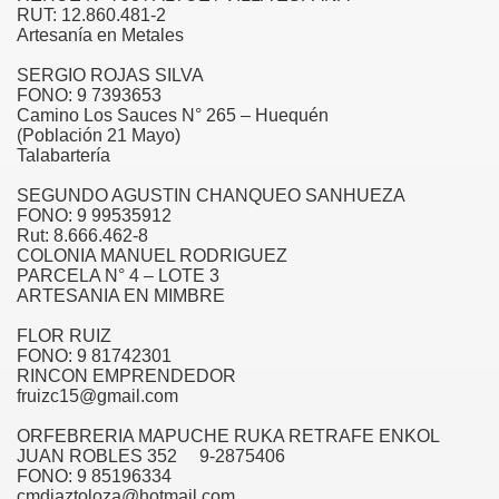
RUT: 12.860.481-2
Artesanía en Metales
SERGIO ROJAS SILVA
SMO
FONO: 9 7393653
Camino Los Sauces N° 265 – Huequén
(Población 21 Mayo)
Talabartería
SEGUNDO AGUSTIN CHANQUEO SANHUEZA
FONO: 9 99535912
Rut: 8.666.462-8
COLONIA MANUEL RODRIGUEZ
PARCELA N° 4 – LOTE 3
ARTESANIA EN MIMBRE
FLOR RUIZ
FONO: 9 81742301
RINCON EMPRENDEDOR
fruizc15@gmail.com
ORFEBRERIA MAPUCHE RUKA RETRAFE ENKOL
JUAN ROBLES 352 9-2875406
OS A LA CIUDAD DE ANGOL
FONO: 9 85196334
cmdiaztoloza@hotmail.com