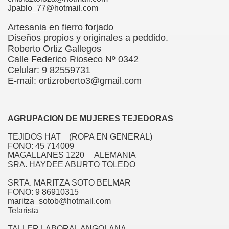
Jpablo_77@hotmail.com
DA SUSTENTABLE
Artesania en fierro forjado
STICO DE ANGOL
Diseños propios y originales a peddido.
Roberto Ortiz Gallegos
Calle Federico Rioseco Nº 0342
Celular: 9 82559731
E-mail: ortizroberto3@gmail.com
 CHILENO - CIUDAD DE ANGOL
AGRUPACION DE MUJERES TEJEDORAS
TEJIDOS HAT (ROPA EN GENERAL)
6
FONO: 45 714009
MAGALLANES 1220 ALEMANIA
L
SRA. HAYDEE ABURTO TOLEDO
SRTA. MARITZA SOTO BELMAR
FONO: 9 86910315
maritza_sotob@hotmail.com
Telarista
TALLER LABORAL ANGOLANA