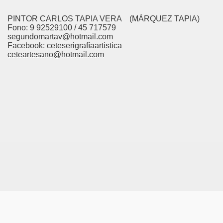
IPALIDAD DE ANGOL
PINTOR CARLOS TAPIA VERA (MÁRQUEZ TAPIA)
OS
Fono: 9 92529100 / 45 717579
segundomartav@hotmail.com
Facebook: ceteserigrafíaartistica
ceteartesano@hotmail.com
E
 CABALLO
LINDADA Nº3 "HÚSARES"