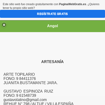
Este sitio web fue creado gratuitamente con
PaginaWebGratis.es
. ¿Quieres
tener tu propio sitio web?
REGÍSTRATE GRATIS
Angol
 OPERADORES
ARTESANÍA
ARTE TOPILARIO
021
FONO: 9 84411376
JUANITA BUSTAMANTE JARA.
GUSTAVO ESPINOZA RUIZ
FONO: 9 61548739
gustavolatino@gmail.com
REHUE N° 798 / ALTUE / VILLA ESPAÑA