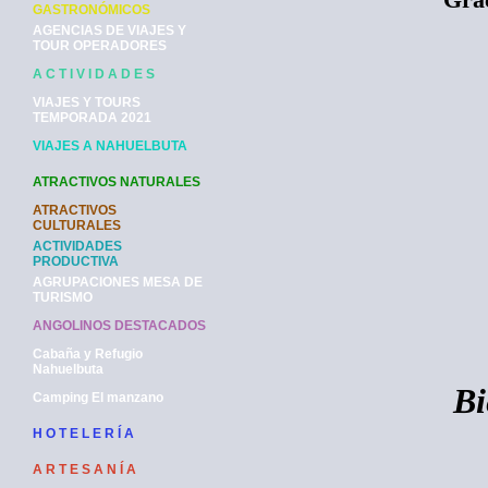
Grac
GASTRONÓMICOS
AGENCIAS DE VIAJES Y
TOUR OPERADORES
A C T I V I D A D E S
VIAJES Y TOURS
TEMPORADA 2021
VIAJES A NAHUELBUTA
ATRACTIVOS NATURALES
ATRACTIVOS
CULTURALES
ACTIVIDADES
PRODUCTIVA
AGRUPACIONES MESA DE
TURISMO
ANGOLINOS DESTACADOS
Cabaña y Refugio
Nahuelbuta
Bi
Camping El manzano
H O T E L E R Í A
A R T E S A N Í A