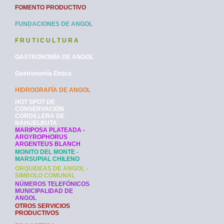
FOMENTO PRODUCTIVO
FUNDACIONES DE ANGOL
F R U T I C U L T U R A
GASTRONOMÍA DE ANGOL
Gastronomía Etnica
HIDROGRAFÍA DE ANGOL
HOT SPOT DE
CONSERVACIÓN
CORDILLERA DE
NAHUELBUTA
MARIPOSA PLATEADA -
ARGYROPHORUS
ARGENTEUS BLANCH
MONITO DEL MONTE -
MARSUPIAL CHILENO
ORQUIDEAS DE ANGOL -
SIMBOLO COMUNAL
NÚMEROS TELEFÓNICOS
MUNICIPALIDAD DE
ANGOL
OTROS SERVICIOS
PRODUCTIVOS