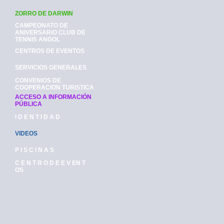
ZORRO DE DARWIN
CAMPEONATO DE
ANIVERSARIO CLUB DE
TENNIS ANGOL
CENTROS DE EVENTOS
SERVICIOS GENERALES
CONVENIOS DE
COOPERACION TURISTICA
ACCESO A INFORMACIÓN
PÚBLICA
I D E N T I D A D
VIDEOS
P I S C I N A S
C E N T R O D E E V EN T
OS